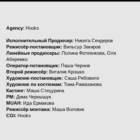
Agency:
Hooks
Исполнительный Продюсер:
Никита Сендеров
Режиссёр-постановщик:
Вильсур Закиров
Линейные продюсеры:
Полина Фотеенкова, Оля
Аберемко
Оператор-потановщик:
Паша Чернов
Второй режиссёр:
Виталик Крошко
Художник-постановщик:
Саша Рябовило
Художник по костюмам:
Тома Рамазанова
Кастинг:
Маша Стецурина
PM:
Дима Чернышук
MUAH
: Ида Ермакова
Режиссёр монтажа:
Маша Воловик
CGI:
Hooks